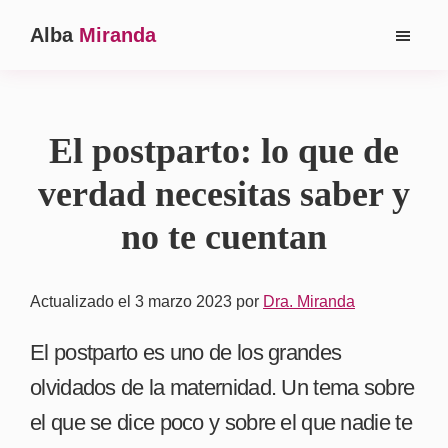
Saltar
Saltar
Alba
Miranda
al
a
Ginecóloga
contenido
la
en
principal
barra
Madrid
lateral
El postparto: lo que de
principal
verdad necesitas saber y
no te cuentan
Actualizado el 3 marzo 2023
por
Dra. Miranda
El postparto es uno de los grandes
olvidados de la maternidad. Un tema sobre
el que se dice poco y sobre el que nadie te