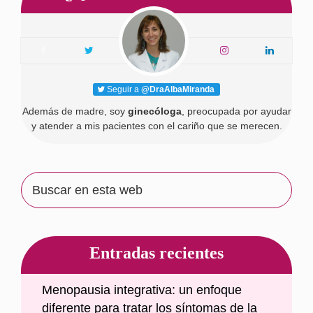
lateral
principal
Seguir a
@DraAlbaMiranda
Además de madre, soy
ginecóloga
, preocupada por ayudar
y atender a mis pacientes con el cariño que se merecen.
Buscar
en
esta
web
Entradas recientes
Menopausia integrativa: un enfoque
diferente para tratar los síntomas de la