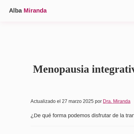
Saltar
Saltar
Alba
Miranda
a
al
Ginecóloga
la
contenido
en
navegación
principal
Madrid
principal
Menopausia integrativ
Actualizado el 27 marzo 2025
por
Dra. Miranda
¿De qué forma podemos disfrutar de la tra