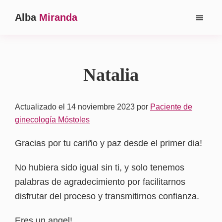
Saltar
Saltar
Alba
Miranda
al
a
Ginecóloga
contenido
la
en
principal
barra
Madrid
lateral
Natalia
principal
Actualizado el 14 noviembre 2023
por
Paciente de
ginecología Móstoles
Gracias por tu cariño y paz desde el primer dia!
No hubiera sido igual sin ti, y solo tenemos
palabras de agradecimiento por facilitarnos
disfrutar del proceso y transmitirnos confianza.
Eres un angel!