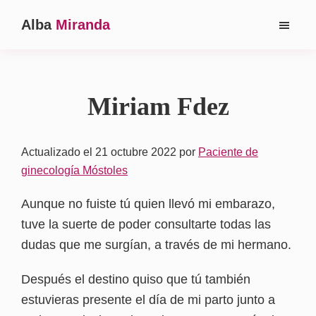
Saltar
Saltar
Alba
Miranda
al
a
Ginecóloga
contenido
la
en
principal
barra
Madrid
lateral
Miriam Fdez
principal
Actualizado el 21 octubre 2022
por
Paciente de
ginecología Móstoles
Aunque no fuiste tú quien llevó mi embarazo,
tuve la suerte de poder consultarte todas las
dudas que me surgían, a través de mi hermano.
Después el destino quiso que tú también
estuvieras presente el día de mi parto junto a