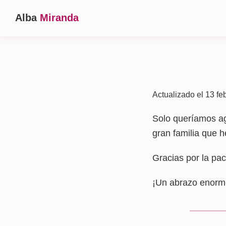
Saltar
Saltar
Saltar
Alba
Miranda
a
al
a
Ginecóloga
la
contenido
la
en
navegación
principal
barra
Madrid
principal
lateral
principal
Actualizado el 13 fe
Solo queríamos ag
gran familia que 
Gracias por la pac
¡Un abrazo enorme