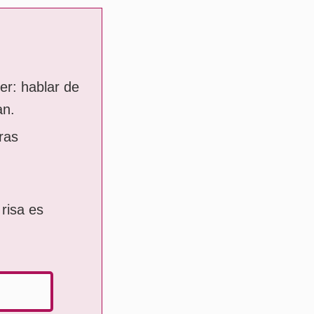
er: hablar de
an.
ras
risa es