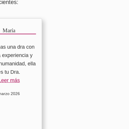
ientes:
María
cas una dra con
 experiencia y
humanidad, ella
es tu Dra.
Leer más
marzo 2026