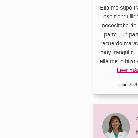
Ella me supo tr
esa tranquili
necesitaba de 
parto , un par
recuerdo marav
muy tranquilo
ella me lo hizo v
Leer má
junio 202