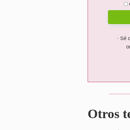
· Sé 
o
Otros t