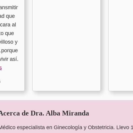
ansmitir
dad que
cara al
to que
illoso y
…porque
ivir así.
s
6
Acerca de
Dra. Alba Miranda
Médico especialista en Ginecología y Obstetricia. Llevo 