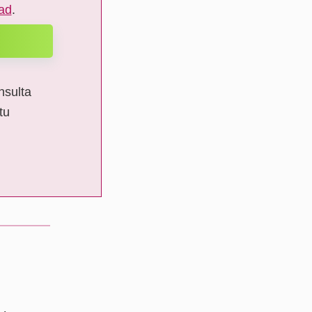
dad
.
nsulta
tu