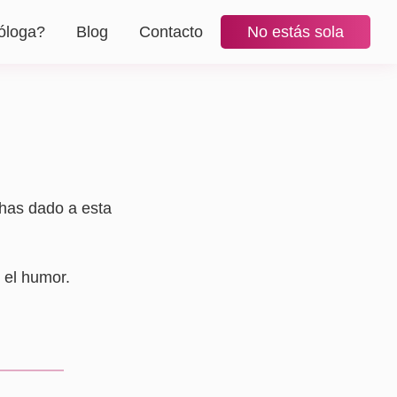
óloga?
Blog
Contacto
No estás sola
 has dado a esta
 el humor.