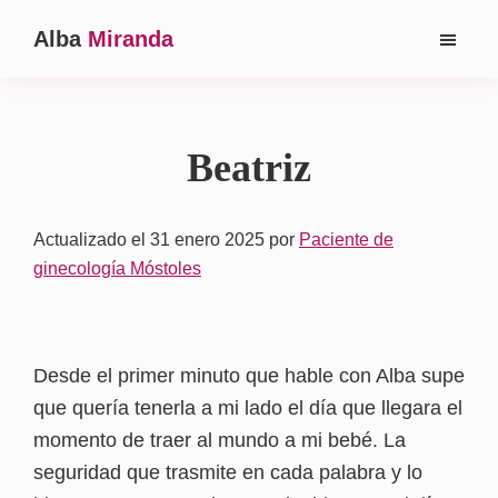
Saltar
Saltar
Alba
Miranda
al
a
Ginecóloga
contenido
la
en
principal
barra
Madrid
lateral
Beatriz
principal
Actualizado el 31 enero 2025
por
Paciente de
ginecología Móstoles
Desde el primer minuto que hable con Alba supe
que quería tenerla a mi lado el día que llegara el
momento de traer al mundo a mi bebé. La
seguridad que trasmite en cada palabra y lo